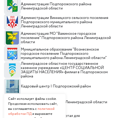
Администрация Подпорожского района
Ленинградской области
Администрации Винницкого сельского поселения
Подпорожского муниципального района
Ленинградской области
Администрация МО "Важинское городское
поселение" Подпорожского района Ленинградской
области
Муниципальное образование "Вознесенское
городское поселение Подпорожского
муниципального района Ленинградской области"
Ленинградское областное государственное
казенное учреждение «ЦЕНТР СОЦИАЛЬНОЙ
ЗАЩИТЫ НАСЕЛЕНИЯ» филиал в Подпорожском
района
Кадровый центр I Подпорожский район
Сайт использует файлы cookie.
Инвестиционный портал Ленинградской области
Продолжая использовать сайт,
вы соглашаетесь с
политикой
обработки ПД
и выражаете
Национальный онлайн портал для